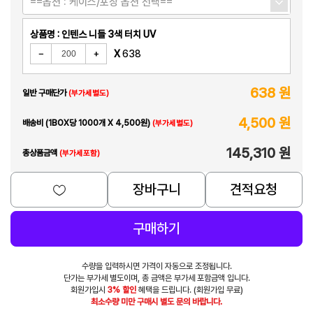
==옵션 : 케이스/포장 옵션 선택==
상품명 : 인텐스 니들 3색 터치 UV
X
638
638 원
일반 구매단가
(부가세별도)
4,500 원
배송비 (1BOX당 1000개 X 4,500원)
(부가세별도)
145,310 원
총상품금액
(부가세포함)
장바구니
견적요청
구매하기
수량을 입력하시면 가격이 자동으로 조정됩니다.
단가는 부가세 별도이며, 총 금액은 부가세 포함금액 입니다.
회원가입시
3% 할인
혜택을 드립니다. (회원가입 무료)
최소수량 미만 구매시 별도 문의 바랍니다.