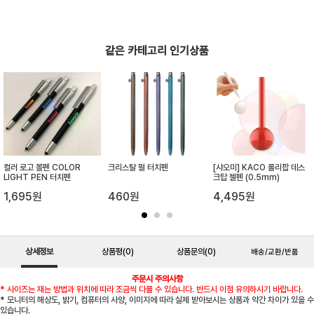
같은 카테고리 인기상품
컬러 로고 볼펜 COLOR
크리스탈 펄 터치펜
[샤오미] KACO 롤리팝 데스
LIGHT PEN 터치펜
크탑 젤펜 (0.5mm)
1,695원
460원
4,495원
상세정보
상품평
(0)
상품문의
(0)
배송/교환/반품
주문시 주의사항
* 사이즈는 재는 방법과 위치에 따라 조금씩 다를 수 있습니다. 반드시 이점 유의하시기 바랍니다.
* 모니터의 해상도, 밝기, 컴퓨터의 사양, 이미지에 따라 실제 받아보시는 상품과 약간 차이가 있을 수
있습니다.