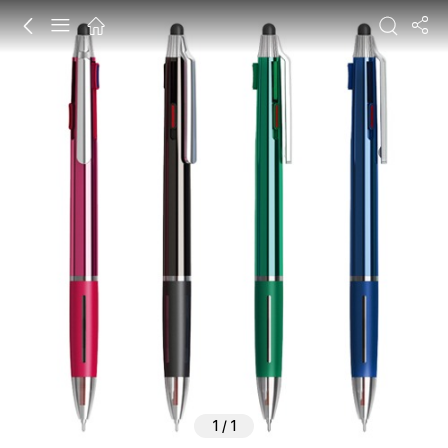
1
/
1