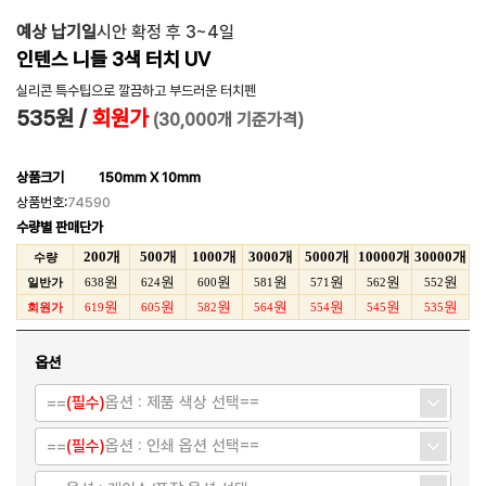
예상 납기일
시안 확정 후 3~4일
인텐스 니들 3색 터치 UV
실리콘 특수팁으로 깔끔하고 부드러운 터치펜
535원
/
회원가
(30,000개 기준가격)
상품크기
150mm X 10mm
상품번호:
74590
수량별 판매단가
200개
500개
1000개
3000개
5000개
10000개
30000개
수량
원
원
원
원
원
원
원
일반가
638
624
600
581
571
562
552
원
원
원
원
원
원
원
회원가
619
605
582
564
554
545
535
옵션
==
(필수)
옵션 : 제품 색상 선택==
==
(필수)
옵션 : 인쇄 옵션 선택==